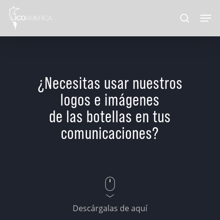
Skip
Men
to
search
main
content
¿Necesitas usar nuestros
logos e imágenes
de las botellas en tus
comunicaciones?
Descárgalas de aquí